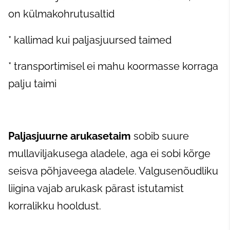
on külmakohrutusaltid
* kallimad kui paljasjuursed taimed
* transportimisel ei mahu koormasse korraga
palju taimi
Paljasjuurne arukasetaim
sobib suure
mullaviljakusega aladele, aga ei sobi kõrge
seisva põhjaveega aladele. Valgusenõudliku
liigina vajab arukask pärast istutamist
korralikku hooldust.