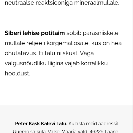
neutraalse reaktsiooniga mineraalmullale.
Siberi lehise
potitaim
sobib parasniiskele
mullale reljeefi kõrgemal osale, kus on hea
õhutatavus. Ei talu niiskust. Väga
valgusnõudliku liigina vajab korralikku
hooldust.
Peter Kask Kalevi Talu.
Külasta meid aadressil
Uuemõisa küla, Väike-Maarja vald, 46229 Lääne-