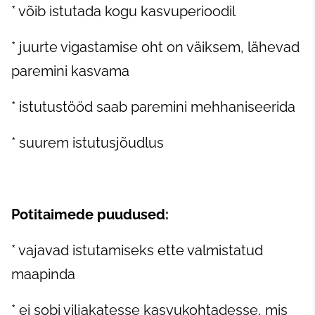
* võib istutada kogu kasvuperioodil
* juurte vigastamise oht on väiksem, lähevad
paremini kasvama
* istutustööd saab paremini mehhaniseerida
* suurem istutusjõudlus
Potitaimede puudused:
* vajavad istutamiseks ette valmistatud
maapinda
* ei sobi viljakatesse kasvukohtadesse, mis